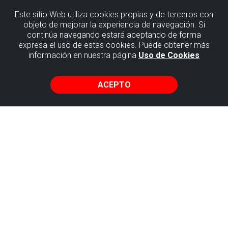
Este sitio Web utiliza cookies propias y de terceros con
objeto de mejorar la experiencia de navegación. Si
continúa navegando estará aceptando de forma
EMPRESAS DEL FLYSCH
expresa el uso de estas cookies. Puede obtener más
información en nuestra página
Uso de Cookies
ACEPTO
Oficina Turismo Plentzia
Astillero Enparantza, 1 Plentzia
688 667 494