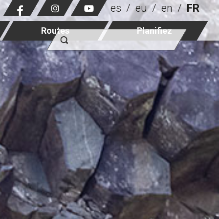
es
eu
en
FR
Routes
Planifiez