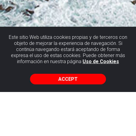
Este sitio Web utiliza cookies propias y de terceros con
objeto de mejorar la experiencia de navegación. Si
continúa navegando estará aceptando de forma
GETXO
expresa el uso de estas cookies. Puede obtener más
información en nuestra página
Uso de Cookies
THE GOLDEN SPIKE
ACCEPT
THE GORRONDATXE EOCENE
The importance of this place of geological interest lies in
the Lutetian stratotype found here.
What does that mean?
A stratotype, or GSSP, is an internationally agreed upon