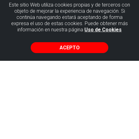
Este sitio Web utiliza cookies propias y de terceros con
objeto de mejorar la experiencia de navegación. Si
continúa navegando estará aceptando de forma
GETXO
expresa el uso de estas cookies. Puede obtener más
información en nuestra página
Uso de Cookies
NUMMULITES, LAS MONEDAS FÓSILES
ACEPTO
NUMMULITES DE PUNTA GALEA – TUNELBOKA
En el entono de los acantilados, sobre la playa de
Tunelboka, existen unos fósiles que, por su forma
redondeada y aplastada, reciben el nombre de nummulites
(nummus en latín significa moneda). Aunque parezca
mentira se trataba de organismos ¡unicelulares! con una
concha espiralada.
Estos organismos marinos con forma de moneda no vivían
en el lugar donde se formó la roca en la que se encuentran,
sino que fueron arrastrados por corrientes desde la
plataforma continental.