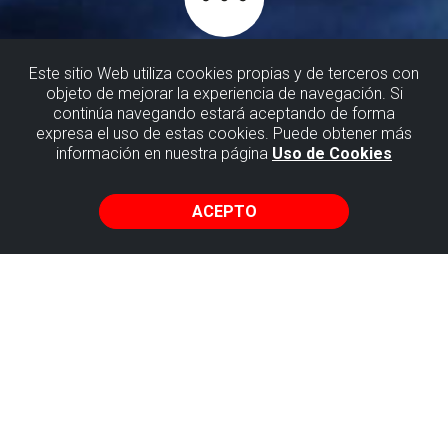
Este sitio Web utiliza cookies propias y de terceros con
objeto de mejorar la experiencia de navegación. Si
continúa navegando estará aceptando de forma
OTRAS ACTIVIDADES
expresa el uso de estas cookies. Puede obtener más
información en nuestra página
Uso de Cookies
Hay muchas maneras de disfrutar del Flysch de Bizkaia y
del paisaje tan espectacular que nos ofrece. Una de ellas,
ACEPTO
son las diferentes visitas guiadas y talleres que podrás
reservar a través de esta web, pero en la costa de Bizkaia
y el entorno del flysch también encontrarás otras muchas
opciones que te harán vivir experiencias fascinantes.
En esta página te presentamos una oferta de calidad y de
lo más variada: clases de surf, vuelos en parapente,
equitación, alquiler de bicis… ¡hasta clases de Yoga!
Elige tu experiencia y vívela en un entorno natural
privilegiado con unos impresionantes acantilados y