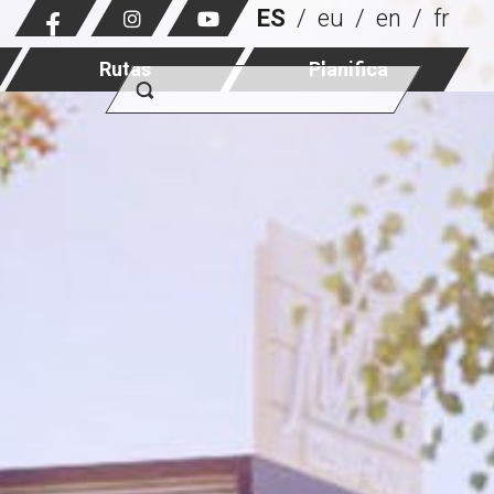
ES
eu
en
fr
Rutas
Planifica