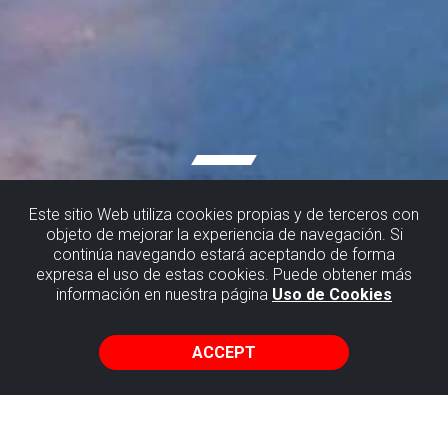
Este sitio Web utiliza cookies propias y de terceros con
objeto de mejorar la experiencia de navegación. Si
continúa navegando estará aceptando de forma
expresa el uso de estas cookies. Puede obtener más
información en nuestra página
Uso de Cookies
WHERE TO STAY
ACCEPT
Coming to discover the Flysch of Biscay requires and
deserves your time. If you also want to visit the area and
do an active tourism activity or something similar we
recommend getting a good rest. You can stay at one of the