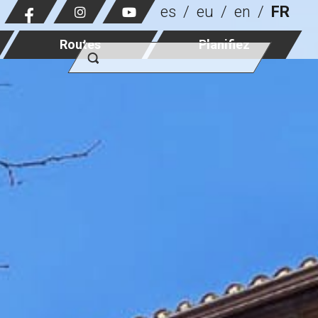
es
eu
en
FR
Routes
Planifiez