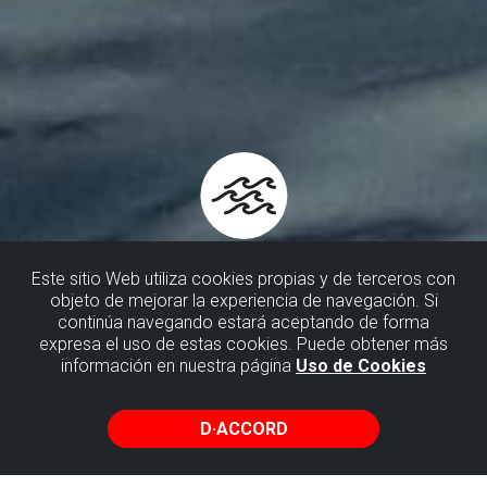
Este sitio Web utiliza cookies propias y de terceros con
objeto de mejorar la experiencia de navegación. Si
continúa navegando estará aceptando de forma
VISITES EN BATEAU
expresa el uso de estas cookies. Puede obtener más
información en nuestra página
Uso de Cookies
Montez à bord du navire à remonter le temps et laissez-
vous emporter dans une aventure qui retrace des millions
D·ACCORD
d’années d’histoire gravés dans la roche du littoral
biscayen.