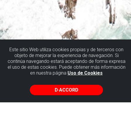
Este sitio Web utiliza cookies propias y de terceros con
ROUTES
objeto de mejorar la experiencia de navegación. Si
continúa navegando estará aceptando de forma expresa
el uso de estas cookies. Puede obtener más información
en nuestra página
Uso de Cookies
Dans cette section du site, nous vous montrons différents
itinéraires pour aller et venir à votre rythme à travers le
Territoire Flysch.
D·ACCORD
L’une des routes les plus complètes qui vous fera découvrir
la majorité des Lieux d’Intérêt Géologique du Flysch de
Biscaye est connue sous le nom de Route des Falaises,
reliant Getxo au quartier de pêche d’Armintza, à Lemoiz.