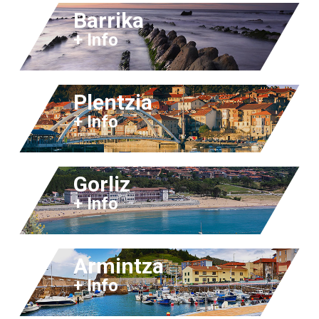
Barrika
+ Info
Plentzia
+ Info
Gorliz
+ Info
Armintza
+ Info