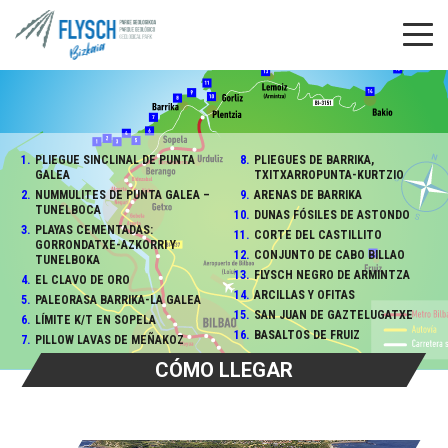
1.
PLIEGUE SINCLINAL DE PUNTA
8.
PLIEGUES DE BARRIKA,
GALEA
TXITXARROPUNTA-KURTZIO
2.
NUMMULITES DE PUNTA GALEA –
9.
ARENAS DE BARRIKA
TUNELBOCA
10.
DUNAS FÓSILES DE ASTONDO
3.
PLAYAS CEMENTADAS:
11.
CORTE DEL CASTILLITO
GORRONDATXE-AZKORRI Y
12.
CONJUNTO DE CABO BILLAO
TUNELBOKA
13.
FLYSCH NEGRO DE ARMINTZA
4.
EL CLAVO DE ORO
14.
ARCILLAS Y OFITAS
5.
PALEORASA BARRIKA-LA GALEA
15.
SAN JUAN DE GAZTELUGATXE
6.
LÍMITE K/T EN SOPELA
16.
BASALTOS DE FRUIZ
7.
PILLOW LAVAS DE MEÑAKOZ
CÓMO LLEGAR