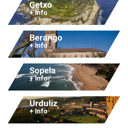
Getxo
+ Info
Berango
+ Info
Sopela
+ Info
Urduliz
+ Info