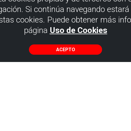
gación. Si continúa navegando estar
estas cookies. Puede obtener más inf
página
Uso de Cookies
Berango
ACEPTO
 lo posible, accede utilizando el tra
SDE BILBAO