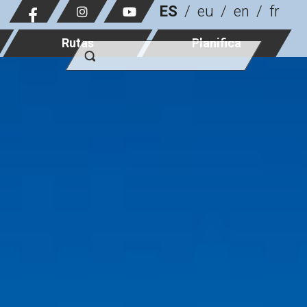
ES
eu
en
fr
Rutas
Planifica