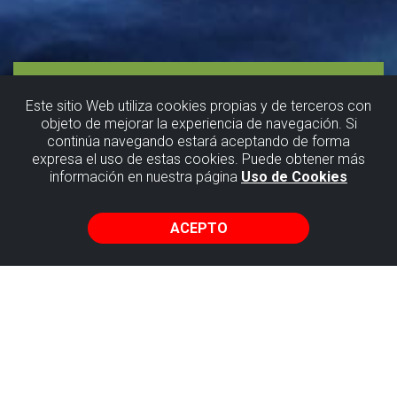
Este sitio Web utiliza cookies propias y de terceros con
objeto de mejorar la experiencia de navegación. Si
continúa navegando estará aceptando de forma
Conoce,
expresa el uso de estas cookies. Puede obtener más
información en nuestra página
Uso de Cookies
comparte,
crea Punta
ACEPTO
Begoña (
visita
guiada)