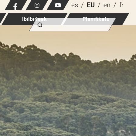
es
EU
en
fr
Ibilbideak
Planifikatu