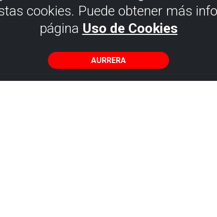
estas cookies. Puede obtener más inf
página
Uso de Cookies
DESKARGAK
AURRERA
ko dragoia