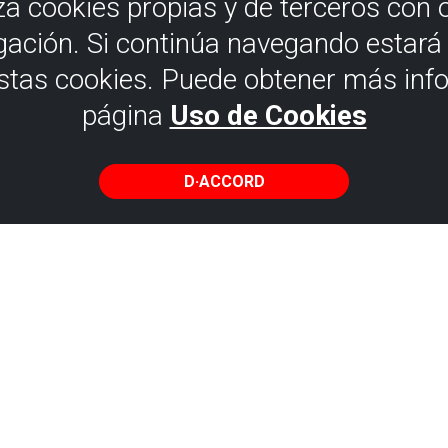
iza cookies propias y de terceros con 
gación. Si continúa navegando estar
estas cookies. Puede obtener más inf
página
Uso de Cookies
GORLIZ
D·ACCORD
 CRÉTACÉ
 qui