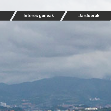
Interes guneak
Jarduerak