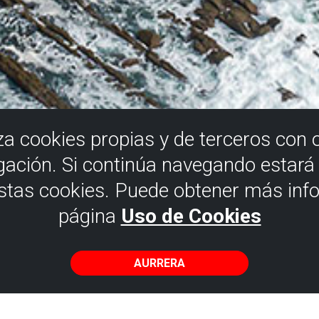
iza cookies propias y de terceros con 
gación. Si continúa navegando estar
estas cookies. Puede obtener más inf
página
Uso de Cookies
Urratsez-urrats
AURRERA