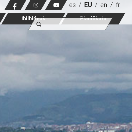
es
EU
en
fr
Ibilbideak
Planifikatu