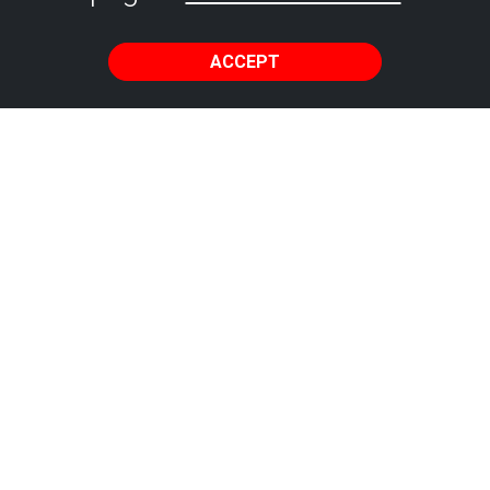
ACCEPT
Getxo
night
ur)
-time
u learn about
h rock strata