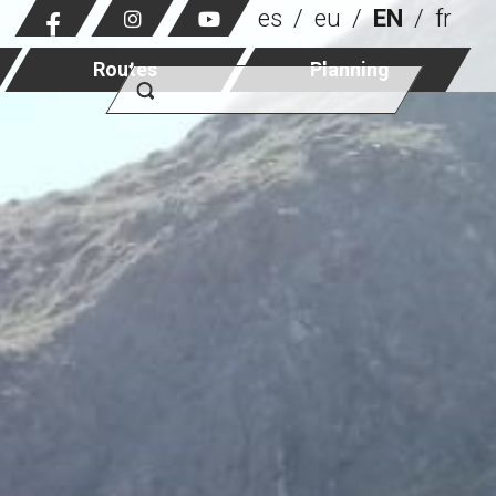
es
eu
EN
fr
Routes
Planning