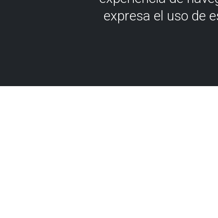
expresa el uso de 
The black 
Ekobideak
In the neighbourhood o
we can discover a spec
unique type of flysch: t