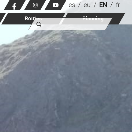
es
eu
EN
fr
Routes
Planning