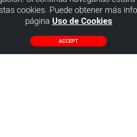
estas cookies. Puede obtener más inf
página
Uso de Cookies
ACCEPT
Flysch of Armint
f Armintza,
ial and
he Black