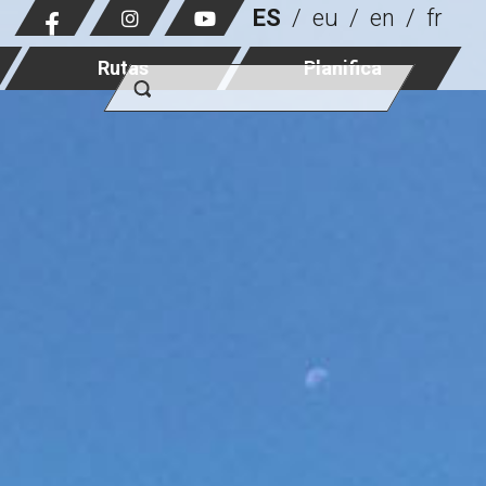
ES
eu
en
fr
Rutas
Planifica