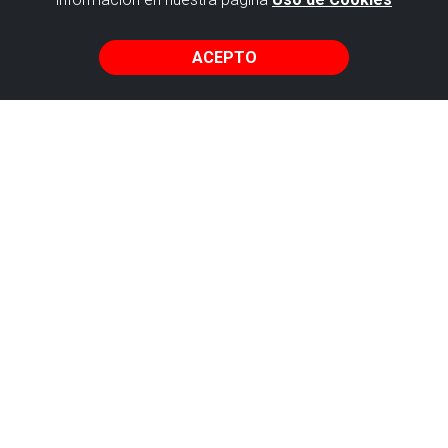
guiada en
furgoneta
ACEPTO
Miradores
del
Biotopo
de San
Juan de