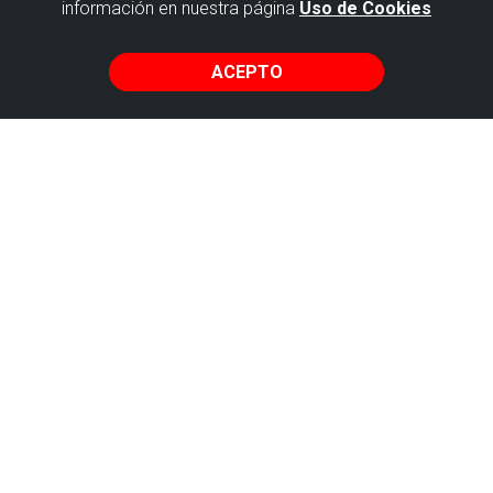
información en nuestra página
Uso de Cookies
volcán en
la playa?
ACEPTO
Ekobideak
Bakio es cuna del txakoli y presenta la
playa más extensa de Bizkaia, pero
incluso la población local desconoce el
origen de sus Peñas Rojas y Verdes
¡Animate a desentrañar este misterio!
Fecha:
17/08/2026, 20/09/2026,
11/10/2026
Hora:
11:00