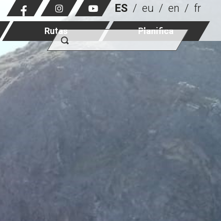
ES
eu
en
fr
Rutas
Planifica