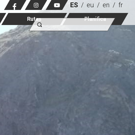
ES
eu
en
fr
Rutas
Planifica