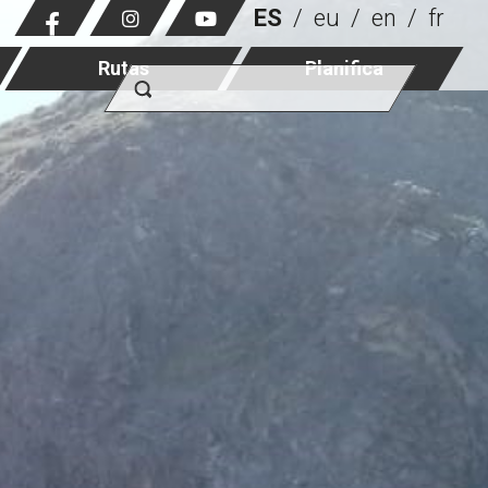
ES
eu
en
fr
Rutas
Planifica