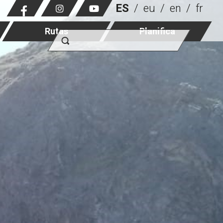
ES
eu
en
fr
Rutas
Planifica