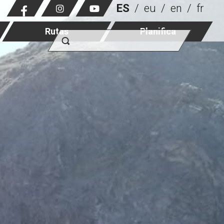
ES
eu
en
fr
Rutas
Planifica