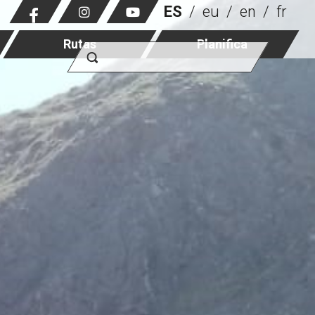
ES
eu
en
fr
Rutas
Planifica