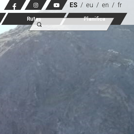
ES
eu
en
fr
Rutas
Planifica