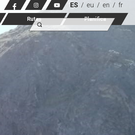
ES
eu
en
fr
Rutas
Planifica