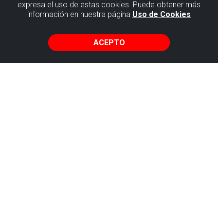
Paseo de
expresa el uso de estas cookies. Puede obtener más
información en nuestra página
Uso de Cookies
las Grandes
Villas
ACEPTO
Ruta
autoguiada.
A lo largo del “Paseo de las Grandes
Villas” descubrirás algunos de
los
edificios más representativos de la
arquitectura palaciega de Getxo
,
construidos durante la época de mayor
esplendor del barrio de Las Arenas, entre
finales del s. XIX y principios del s. XX.