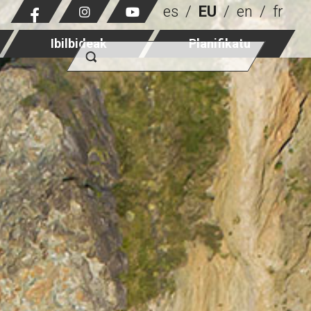
es
EU
en
fr
Ibilbideak
Planifikatu