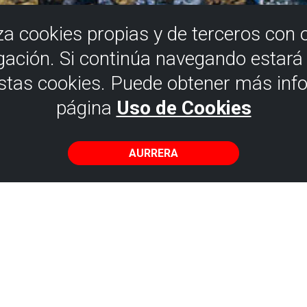
iza cookies propias y de terceros con 
gación. Si continúa navegando estar
estas cookies. Puede obtener más inf
página
Uso de Cookies
SOPELA (MEÑAKOZ)
AURRERA
A
BAK