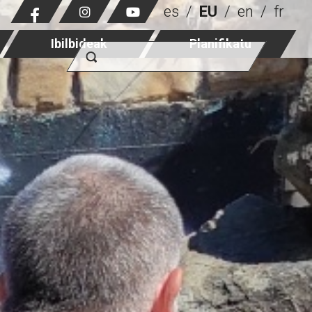
es
EU
en
fr
Ibilbideak
Planifikatu