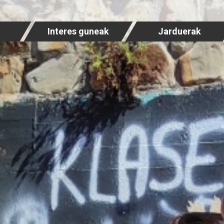
Interes guneak
Jarduerak