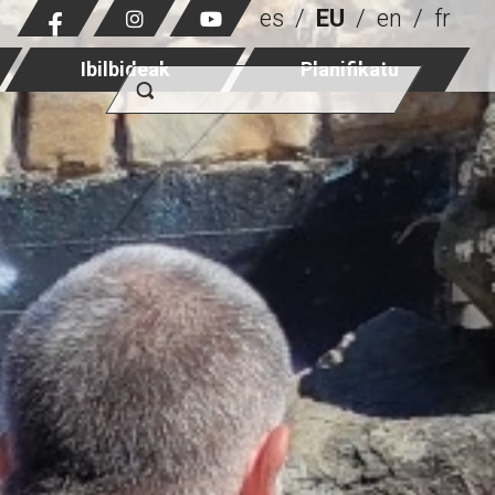
es
EU
en
fr
Ibilbideak
Planifikatu