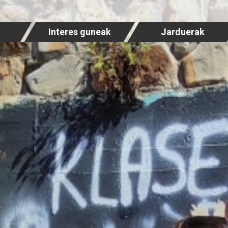
Interes guneak
Jarduerak