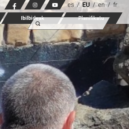
es
EU
en
fr
Ibilbideak
Planifikatu