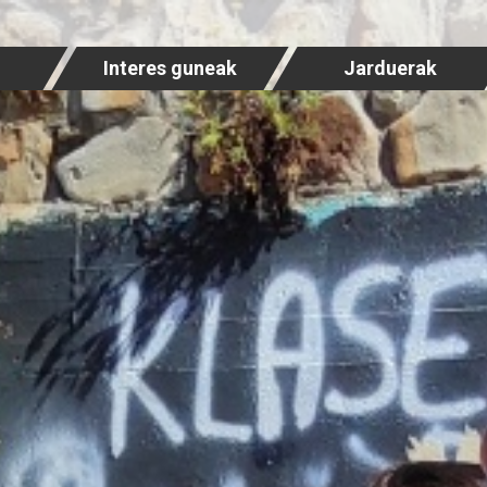
Interes guneak
Jarduerak