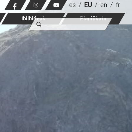
es
EU
en
fr
Ibilbideak
Planifikatu