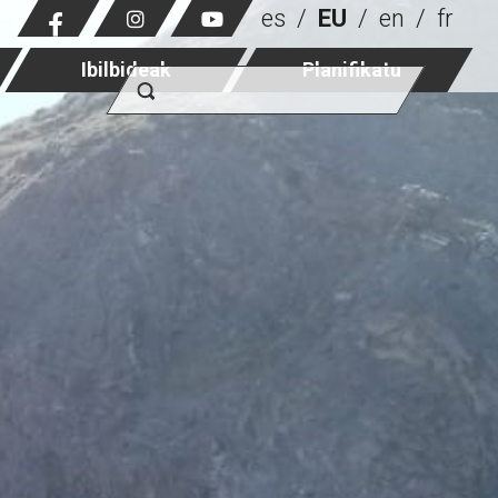
es
EU
en
fr
Ibilbideak
Planifikatu