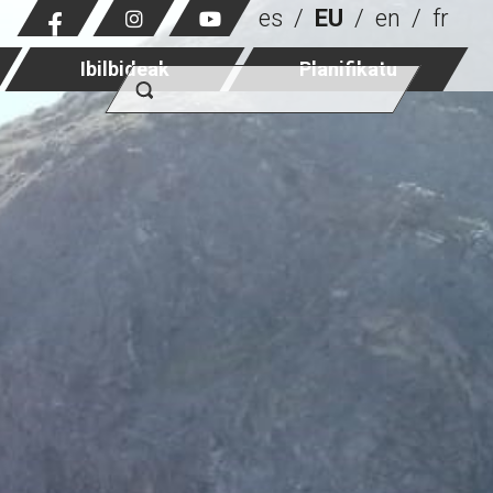
es
EU
en
fr
Ibilbideak
Planifikatu