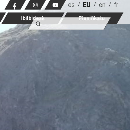
es
EU
en
fr
Ibilbideak
Planifikatu