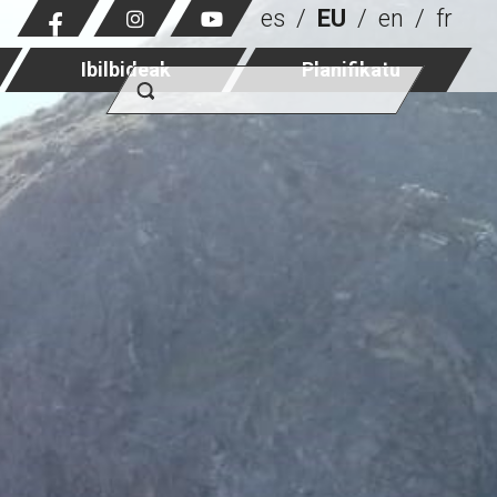
es
EU
en
fr
Ibilbideak
Planifikatu