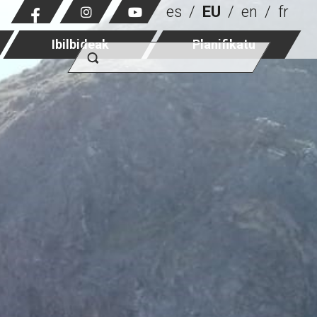
es
EU
en
fr
Ibilbideak
Planifikatu