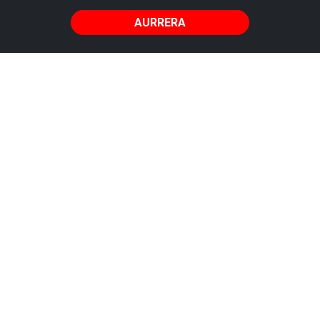
flyscha
AURRERA
Azkorri,
liluratzen
duen
hondartza
(ibilbide