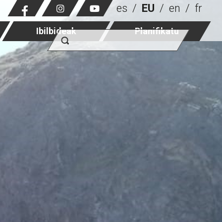
es
EU
en
fr
Ibilbideak
Planifikatu