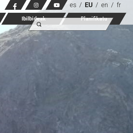
es
EU
en
fr
Ibilbideak
Planifikatu