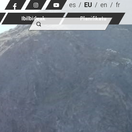
es
EU
en
fr
Ibilbideak
Planifikatu