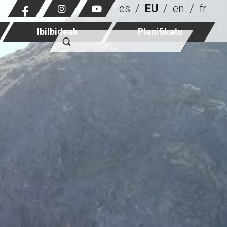
es
EU
en
fr
Ibilbideak
Planifikatu