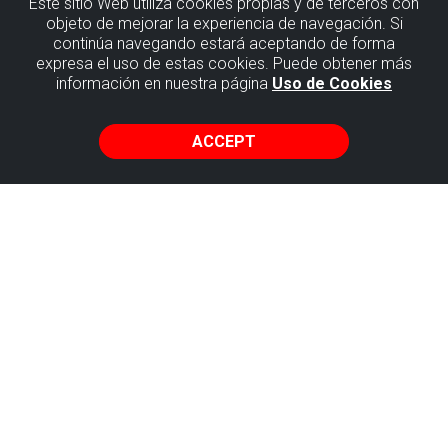
Este sitio Web utiliza cookies propias y de terceros con
objeto de mejorar la experiencia de navegación. Si
continúa navegando estará aceptando de forma
COMPANIES IN THE FLYSCH
expresa el uso de estas cookies. Puede obtener más
información en nuestra página
Uso de Cookies
ACCEPT
Oficina Turismo Plentzia
Astillero Enparantza, 1 Plentzia
688 667 494