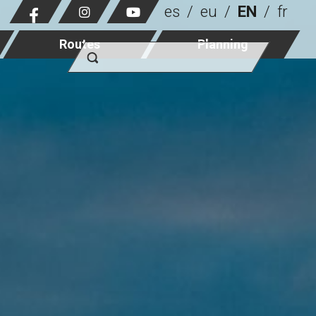
es
eu
EN
fr
Routes
Planning