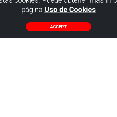
estas cookies. Puede obtener más inf
página
Uso de Cookies
ACCEPT
ing, learning to sa
a
 of sailing is
han ever; now