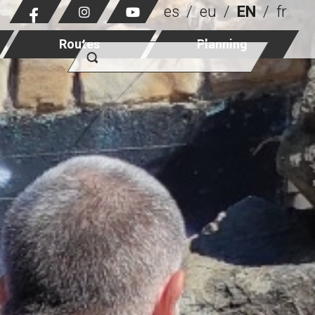
es
eu
EN
fr
Routes
Planning