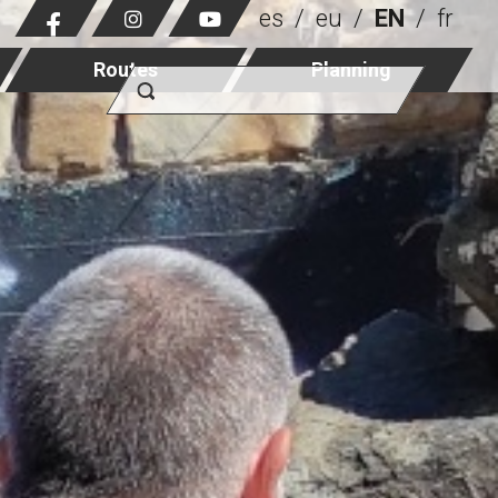
es
eu
EN
fr
Routes
Planning